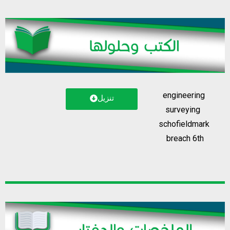
engineering
تنزيل
surveying
schofieldmark
breach 6th